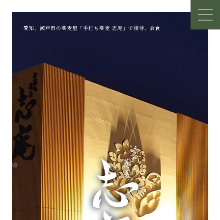
愛知、瀬戸市の蕎麦屋「手打ち蕎麦 志庵」で接待、会食