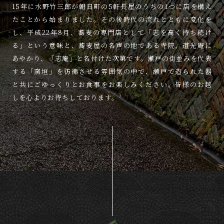
15年に水野竹三郎が朝日町の
5軒長屋のうちの1つに
店を構え
たことから始まりました。
その後時代の流れとともに変化を
し、
平成22年8月、蕎麦の専門店として
「志を高く持ち続け
る」という意味と、
蕎麦屋の名声の地である寺院、
道光庵に
あやかり、「志庵」と名付けた次第です。
瀬戸の街並みを代表
する
「窯垣」を彷彿させる雰囲気の中で、
瀬戸で造られた器
と共に
ごゆっくりとお食事をお楽しみください。
皆様のお越
しを心よりお待ちしております。