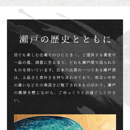
目でも楽しむ志庵でのひととき―。
ご提供する蕎麦や
一品の器、
酒器に至るまで、どれも瀬戸窯で造られた
ものを用いています。
日本六古窯の一つである瀬戸窯
は、上品さと素朴さを持ち合わせており、
色合いや形
の違いなどその奥深さに魅了されるものばかり。
瀬戸
の風情を感じながら、ごゆっくりとお過ごしくださ
い。