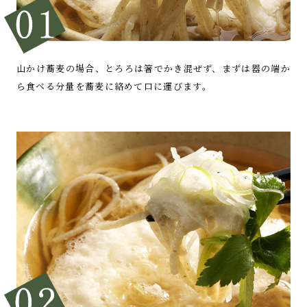
山かけ蕎麦の場合、
とろろは箸でかき混ぜず、
まずは器の端か
ら
食べる分量を蕎麦に絡めて口に運びます。