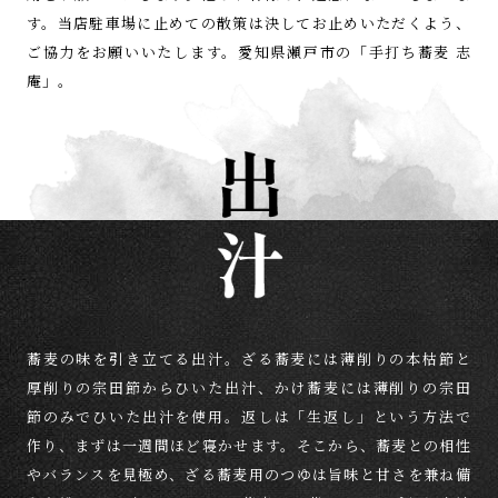
す。当店駐車場に止めての
散策は決してお止めいただくよう、
ご協力をお願いいたします。
愛知県瀬戸市の「手打ち蕎麦 志
庵」。
蕎麦の味を引き立てる出汁。
ざる蕎麦には薄削りの本枯節と
厚削りの
宗田節からひいた出汁、かけ蕎麦には薄削りの
宗田
節のみでひいた出汁を使用。
返しは「生返し」という方法で
作り、
まずは一週間ほど寝かせます。
そこから、蕎麦との相性
やバランスを見極め、
ざる蕎麦用のつゆは旨味と甘さを兼ね備