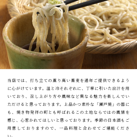
当店では、打ち立ての薫り高い蕎麦を
通年ご提供できるよう
に心がけています。
温と冷それぞれに、丁寧に引いた出汁を
用
いており、召し上がり方や風味など
異なる魅力を楽しんでい
ただけると思っております。
上品かつ素朴な「瀬戸焼」の器に
も、焼き物発祥の町とも呼ばれるこの土地ならではの風情を
感じ、
心惹かれてほしいと思っております。季節の日本酒も
ご
用意しておりますので、一品料理と合わせて
ご堪能くださ
い。