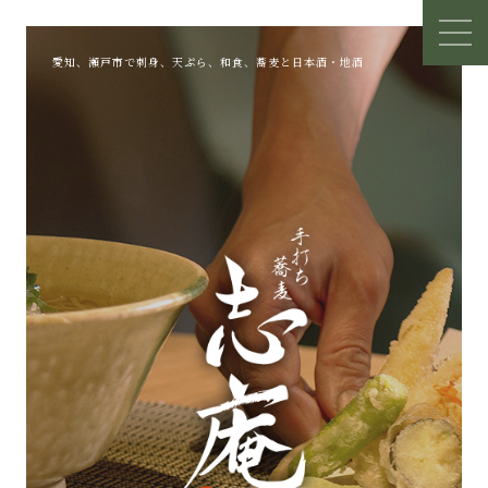
愛知、瀬戸市で刺身、天ぷら、和食、蕎麦と日本酒・地酒